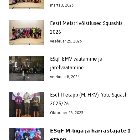
märts 3, 2026
Eesti Meistrivõistlused Squashis
2026
veebruar 25, 2026
ESqF EMV vaatamine ja
järelvaatamine
veebruar 8, 2026
Esqf II etapp (M, HKV), Yolo Squash
2025/26
Oktoober 25, 2025
𝗘𝗦𝗾𝗙 𝗠-𝗹𝗶𝗶𝗴𝗮 𝗷𝗮 𝗵𝗮𝗿𝗿𝗮𝘀𝘁𝗮𝗷𝗮𝘁𝗲 𝗜
𝗲𝘁𝗮𝗽𝗽