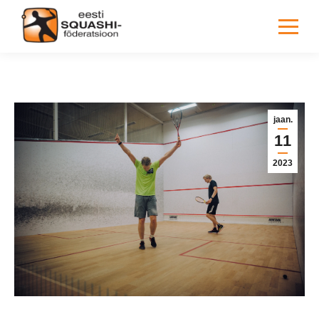
You are here:
jaan.
11
2023