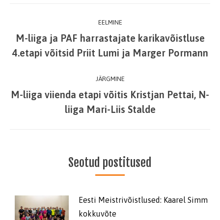
Post
EELMINE
navigation
M-liiga ja PAF harrastajate karikavõistluse
Previous
4.etapi võitsid Priit Lumi ja Marger Pormann
post:
JÄRGMINE
M-liiga viienda etapi võitis Kristjan Pettai, N-
Next
liiga Mari-Liis Stalde
post:
Seotud postitused
Eesti Meistrivõistlused: Kaarel Simm
kokkuvõte