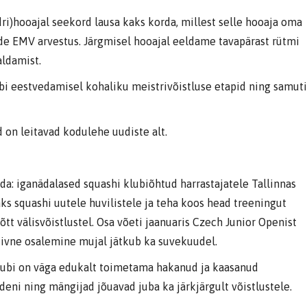
ri)hooajal seekord lausa kaks korda, millest selle hooaja oma
ide EMV arvestus. Järgmisel hooajal eeldame tavapärast rütmi
aldamist.
bi eestvedamisel kohaliku meistrivõistluse etapid ning samuti
 on leitavad kodulehe uudiste alt.
nda: iganädalased squashi klubiõhtud harrastajatele Tallinnas
ks squashi uutele huvilistele ja teha koos head treeningut
tt välisvõistlustel. Osa võeti jaanuaris Czech Junior Openist
tiivne osalemine mujal jätkub ka suvekuudel.
klubi on väga edukalt toimetama hakanud ja kaasanud
ideni ning mängijad jõuavad juba ka järkjärgult võistlustele.