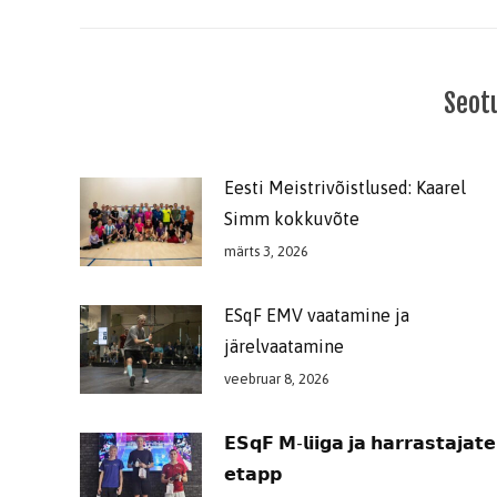
Seot
Eesti Meistrivõistlused: Kaarel
Simm kokkuvõte
märts 3, 2026
ESqF EMV vaatamine ja
järelvaatamine
veebruar 8, 2026
𝗘𝗦𝗾𝗙 𝗠-𝗹𝗶𝗶𝗴𝗮 𝗷𝗮 𝗵𝗮𝗿𝗿𝗮𝘀𝘁𝗮𝗷𝗮𝘁𝗲
𝗲𝘁𝗮𝗽𝗽