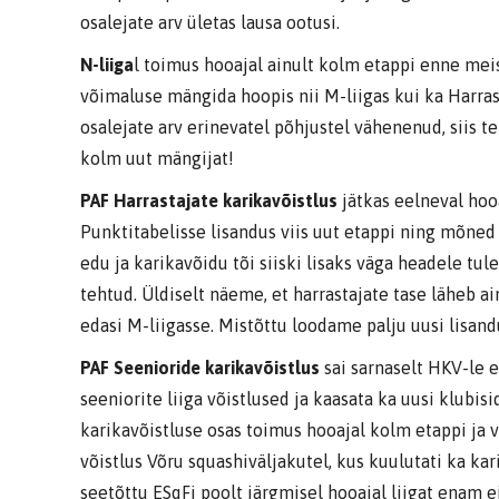
osalejate arv ületas lausa ootusi.
N-liiga
l toimus hooajal ainult kolm etappi enne meis
võimaluse mängida hoopis nii M-liigas kui ka Harras
osalejate arv erinevatel põhjustel vähenenud, siis te
kolm uut mängijat!
PAF Harrastajate karikavõistlus
jätkas eelneval hooa
Punktitabelisse lisandus viis uut etappi ning mõne
edu ja karikavõidu tõi siiski lisaks väga headele tul
tehtud. Üldiselt näeme, et harrastajate tase läheb a
edasi M-liigasse. Mistõttu loodame palju uusi lisand
PAF Seenioride karikavõistlus
sai sarnaselt HKV-le e
seeniorite liiga võistlused ja kaasata ka uusi klubis
karikavõistluse osas toimus hooajal kolm etappi ja 
võistlus Võru squashiväljakutel, kus kuulutati ka kari
seetõttu ESqFi poolt järgmisel hooajal liigat enam ei