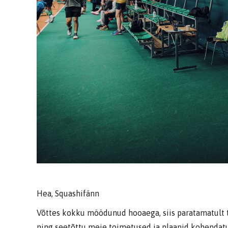
Hea, Squashifänn
Võttes kokku möödunud hooaega, siis paratamatult t
ning seetõttu meie toimetused ja plaanid kohendatud