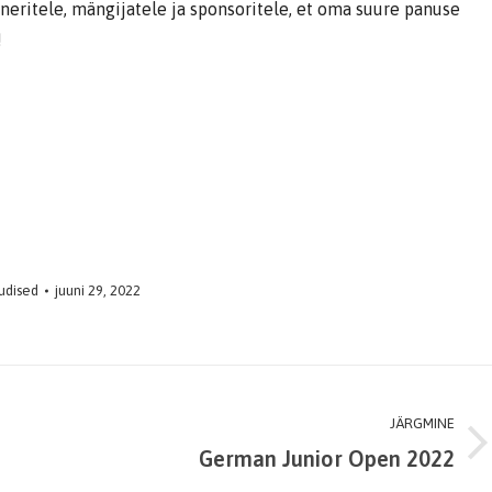
eeneritele, mängijatele ja sponsoritele, et oma suure panuse
!
udised
juuni 29, 2022
JÄRGMINE
German Junior Open 2022
Next
post: