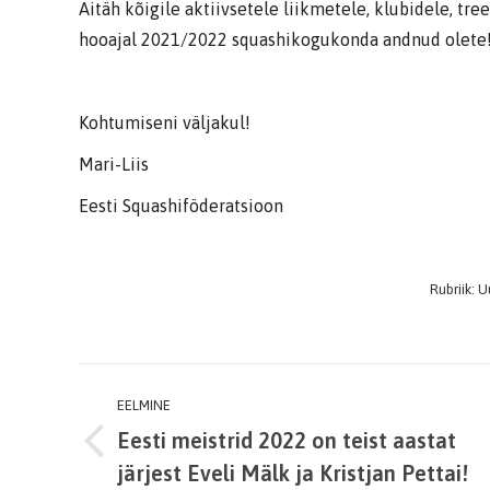
Aitäh kõigile aktiivsetele liikmetele, klubidele, tr
hooajal 2021/2022 squashikogukonda andnud olete
Kohtumiseni väljakul!
Mari-Liis
Eesti Squashiföderatsioon
Rubriik:
U
Post
EELMINE
navigation
Eesti meistrid 2022 on teist aastat
Previous
järjest Eveli Mälk ja Kristjan Pettai!
post: