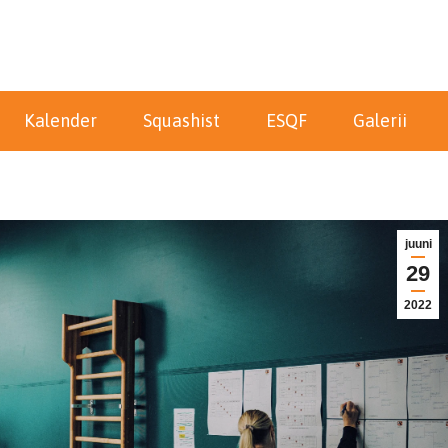
Kalender
Squashist
ESQF
Galerii
juuni
29
2022