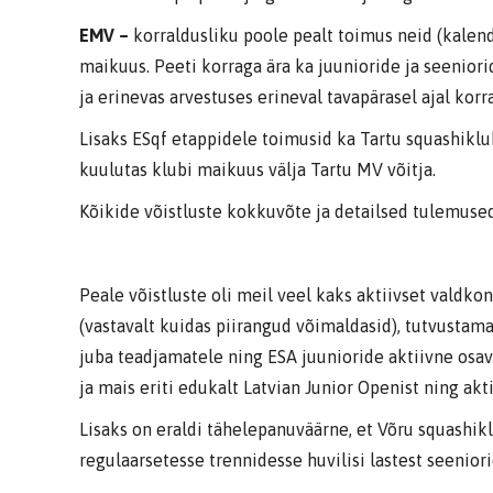
EMV –
korraldusliku poole pealt toimus neid (kalend
maikuus. Peeti korraga ära ka juunioride ja seenior
ja erinevas arvestuses erineval tavapärasel ajal korr
Lisaks ESqf etappidele toimusid ka Tartu squashiklu
kuulutas klubi maikuus välja Tartu MV võitja.
Kõikide võistluste kokkuvõte ja detailsed tulemused
Peale võistluste oli meil veel kaks aktiivset valdko
(vastavalt kuidas piirangud võimaldasid), tutvustama
juba teadjamatele ning ESA juunioride aktiivne osavõ
ja mais eriti edukalt Latvian Junior Openist ning ak
Lisaks on eraldi tähelepanuväärne, et Võru squashi
regulaarsetesse trennidesse huvilisi lastest seenior