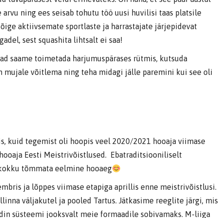
rvu ning ees seisab tohutu töö uusi huvilisi taas platsile
õige aktiivsemate sportlaste ja harrastajate järjepidevat
adel, sest squashita lihtsalt ei saa!
ajad saame toimetada harjumuspärases rütmis, kutsuda
m mujale võitlema ning teha midagi jälle paremini kui see oli
is, kuid tegemist oli hoopis veel 2020/2021 hooaja viimase
hooaja Eesti Meistrivõistlused. Ebatraditsiooniliselt
et kokku tõmmata eelmine hooaeg
ris ja lõppes viimase etapiga aprillis enne meistrivõistlusi.
linna väljakutel ja pooled Tartus. Jätkasime reeglite järgi, mis
din süsteemi jooksvalt meie formaadile sobivamaks. M-liiga