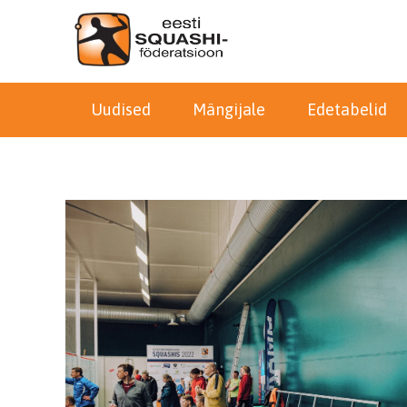
Uudised
Mängijale
Edetabelid
You are here: