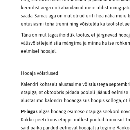
keerulist aega on kahandanud meie üldist mängijate a
saada. Samas aga on mul olnud eriti hea näha meie k
entusiasmi teha trenni ning võistelda ka taolistel aeg
Täna on mul tagasihoidlik lootus, et järgnevad hoo
välisvõistlejaid siia mängima ja minna ka ise rohke
eelmisel hooajal.
Hooaja võistlused
Kalendri kohaselt alustasime võistlustega septembr
etapiga, et oktoobris pidada pooleli jäänud eelmise 
alustasime kalendri-hooaega siis hoopis sellega, 
M-liigas
algas hooaeg esimese etapiga seekord novemb
Kokku peeti kuus etappi, millest pooled toimusid Tal
said paika pandud eelneval hooajal ja tegime Ranke