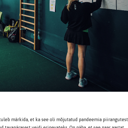
uleb märkida, et ka see oli mõjutatud pandeemia piirangutest
 tavapärasest veidi erinevateks. On näha, et see paar aastat