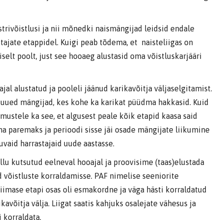
trivõistlusi ja nii mõnedki naismängijad leidsid endale
tajate etappidel. Kuigi peab tõdema, et naisteliigas on
iselt poolt, just see hooaeg alustasid oma võistluskarjääri
jal alustatud ja pooleli jäänud karikavõitja väljaselgitamist.
d uued mängijad, kes kohe ka karikat püüdma hakkasid. Kuid
emustele ka see, et algusest peale kõik etapid kaasa said
ina paremaks ja perioodi sisse jäi osade mängijate liikumine
uvaid harrastajaid uude aastasse.
llu kutsutud eelneval hooajal ja proovisime (taas)elustada
id võistluste korraldamisse. PAF nimelise seeniorite
viimase etapi osas oli esmakordne ja väga hästi korraldatud
kavõitja välja. Liigat saatis kahjuks osalejate vähesus ja
 korraldata.