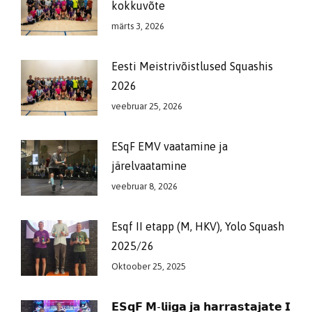
kokkuvõte
märts 3, 2026
Eesti Meistrivõistlused Squashis
2026
veebruar 25, 2026
ESqF EMV vaatamine ja
järelvaatamine
veebruar 8, 2026
Esqf II etapp (M, HKV), Yolo Squash
2025/26
Oktoober 25, 2025
𝗘𝗦𝗾𝗙 𝗠-𝗹𝗶𝗶𝗴𝗮 𝗷𝗮 𝗵𝗮𝗿𝗿𝗮𝘀𝘁𝗮𝗷𝗮𝘁𝗲 𝗜