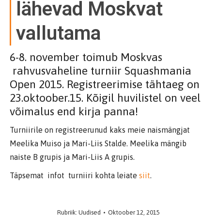
lähevad Moskvat
vallutama
6-8. november toimub Moskvas
rahvusvaheline turniir Squashmania
Open 2015. Registreerimise tähtaeg on
23.oktoober.15. Kõigil huvilistel on veel
võimalus end kirja panna!
Turniirile on registreerunud kaks meie naismängjat
Meelika Muiso ja Mari-Liis Stalde. Meelika mängib
naiste B grupis ja Mari-Liis A grupis.
Täpsemat infot turniiri kohta leiate
siit
.
Rubriik:
Uudised
Oktoober 12, 2015