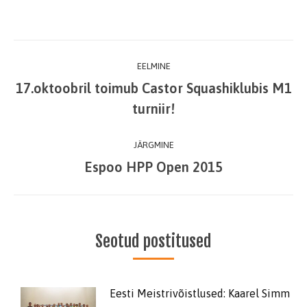
Post
EELMINE
navigation
17.oktoobril toimub Castor Squashiklubis M1
Previous
turniir!
post:
JÄRGMINE
Espoo HPP Open 2015
Next
post:
Seotud postitused
Eesti Meistrivõistlused: Kaarel Simm