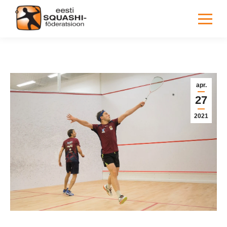
You are here:
apr.
27
2021