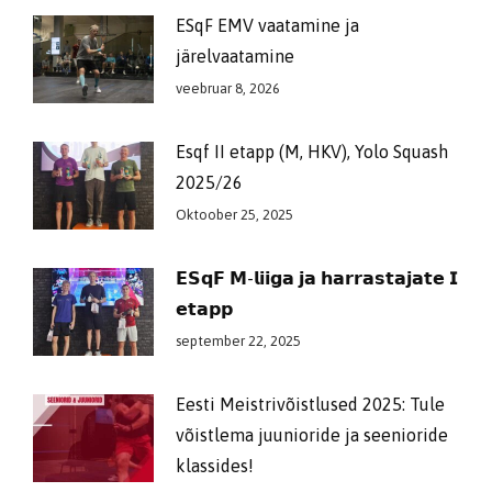
ESqF EMV vaatamine ja
järelvaatamine
veebruar 8, 2026
Esqf II etapp (M, HKV), Yolo Squash
2025/26
Oktoober 25, 2025
𝗘𝗦𝗾𝗙 𝗠-𝗹𝗶𝗶𝗴𝗮 𝗷𝗮 𝗵𝗮𝗿𝗿𝗮𝘀𝘁𝗮𝗷𝗮𝘁𝗲 𝗜
𝗲𝘁𝗮𝗽𝗽
september 22, 2025
Eesti Meistrivõistlused 2025: Tule
võistlema juunioride ja seenioride
klassides!