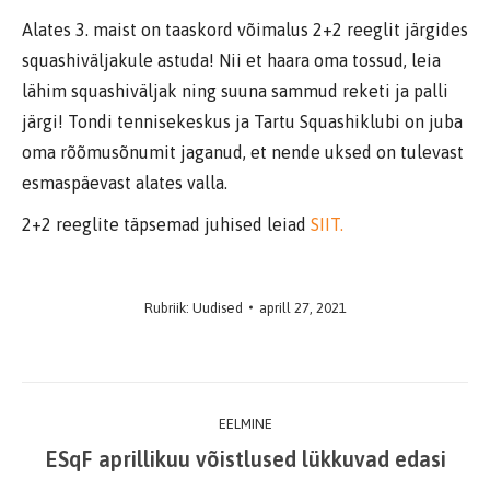
Alates 3. maist on taaskord võimalus 2+2 reeglit järgides
squashiväljakule astuda! Nii et haara oma tossud, leia
lähim squashiväljak ning suuna sammud reketi ja palli
järgi! Tondi tennisekeskus ja Tartu Squashiklubi on juba
oma rõõmusõnumit jaganud, et nende uksed on tulevast
esmaspäevast alates valla.
2+2 reeglite täpsemad juhised leiad
SIIT.
Rubriik:
Uudised
aprill 27, 2021
Post
EELMINE
navigation
ESqF aprillikuu võistlused lükkuvad edasi
Previous
post: