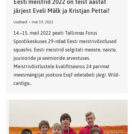
Eesti meistrid 2022 on teist aastat
järjest Eveli Mälk ja Kristjan Pettai!
Uudised
mai 19, 2022
14.–15. mail 2022 peeti Tallinnas Forus
Spordikeskuses 29-ndad Eesti meistrivõistlused
squashis. Eesti meistrid selgitati meeste, naiste,
juunioride ja seenioride arvestuses.
Meistrivõistlustele kvalifitseerus 24 parimat
meesmängijat jooksva EsqF edetabeli järgi. Wild-
cardiga…