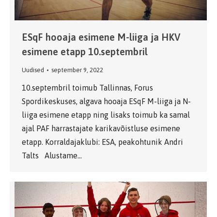
ESqF hooaja esimene M-liiga ja HKV
esimene etapp 10.septembril
Uudised
september 9, 2022
10.septembril toimub Tallinnas, Forus
Spordikeskuses, algava hooaja ESqF M-liiga ja N-
liiga esimene etapp ning lisaks toimub ka samal
ajal PAF harrastajate karikavõistluse esimene
etapp. Korraldajaklubi: ESA, peakohtunik Andri
Talts Alustame…