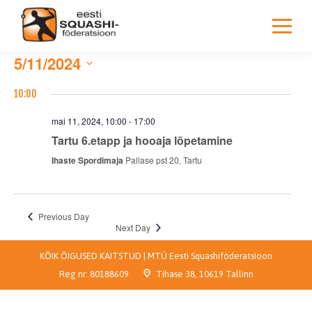
5/11/2024
Select
10:00
date.
mai 11, 2024, 10:00
-
17:00
Tartu 6.etapp ja hooaja lõpetamine
Ihaste Spordimaja
Pallase pst 20, Tartu
Previous Day
Next Day
KÕIK ÕIGUSED KAITSTUD | MTÜ Eesti Squashiföderatsioon
Reg nr:
80188609
Tihase 38, 10619 Tallinn