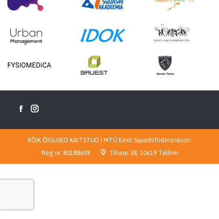
KÕIK ÕIGUSED KAITSTUD | MTÜ Eesti Squashiföderatsioon
Reg nr:
80188609
Tihase 38, 10619 Tallinn