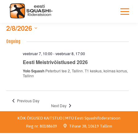
2/8/2026
Select
Ongoing
date.
veebruar 7, 10:00
-
veebruar 8, 17:00
Eesti Meistrivõistlused 2026
Yolo Squash
Peterburi tee 2, Tallinn. T1 keskus, kolmas korrus,
Tallinn
Previous Day
Next Day
KÕIK ÕIGUSED KAITSTUD | MTÜ Eesti Squashiföderatsioon
Reg nr:
80188609
Tihase 38, 10619 Tallinn